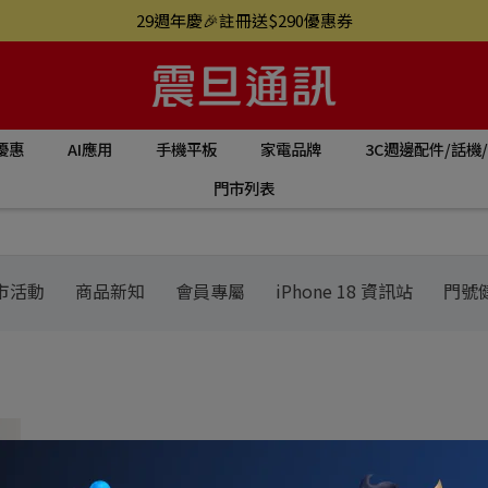
29週年慶🎉註冊送$290優惠券
優惠
AI應用
手機平板
家電品牌
3C週邊配件/話機
門市列表
市活動
商品新知
會員專屬
iPhone 18 資訊站
門號