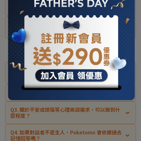
Q23. Poketomo 訂閱方案從何時開始生效？
Q24. 沒有加入 Poketomo方案 就不能使用
Poketomo 本機嗎？
關於對話說明
Q1. 可以跟Poketomo進行大學程度的專業討論
嗎？
Q2. 我對 Poketomo 說過的內容，會被如何提及？
Q3. 關於不安或煩惱等心理商談需求，可以做到什
麼程度？
Q4. 如果對話者不是主人，Poketomo 會依據過去
記憶回答嗎？