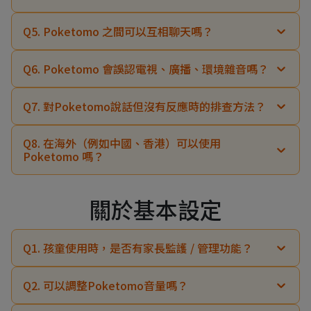
Q5. Poketomo 之間可以互相聊天嗎？
Q6. Poketomo 會誤認電視、廣播、環境雜音嗎？
Q7. 對Poketomo說話但沒有反應時的排查方法？
1. 請確認是否誤切換為靜音模式？
Q8. 在海外（例如中國、香港）可以使用
Poketomo 嗎？
2. 請確認是否有連上 Wi-Fi？
關於基本設定
3. 按下肚子按鈕時若燈號呈現紫色，代表目前沒有連上網路。
Q1. 孩童使用時，是否有家長監護 / 管理功能？
於手機 App 完成 SHARP COCORO MEMBERS ID 登入。
完成 Poketomo 與方案綁定。
Q2. 可以調整Poketomo音量嗎？
保持 App 維持登入狀態，不要登出帳號。