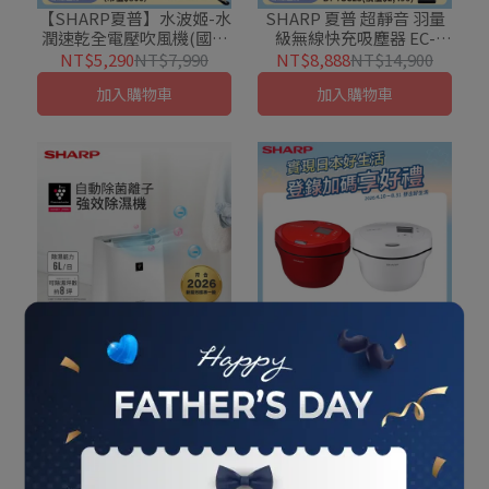
【SHARP夏普】水波姬-水
SHARP 夏普 超靜音 羽量
潤速乾全電壓吹風機(國際
級無線快充吸塵器 EC-
電壓自動切換) IB-P80MT-
SR9TW
NT$5,290
NT$7,990
NT$8,888
NT$14,900
W/B
加入購物車
加入購物車
【SHARP夏普】一級能效
【SHARP夏普】2.4L 智慧
自動除菌離子衣物乾燥6L
攪拌零水鍋 KN-V24AT-
除濕機 DW-LT6HT-W (可
R/W(蕃茄紅/洋蔥白)
NT$5,999
NT$7,490
NT$9,900
NT$15,900
退貨物稅)
加入購物車
加入購物車