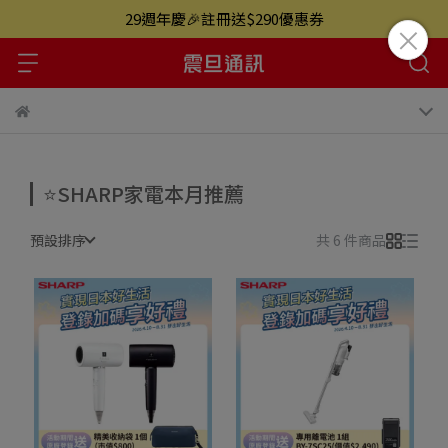
29週年慶🎉註冊送$290優惠券
⭐SHARP家電本月推薦
預設排序
共 6 件商品