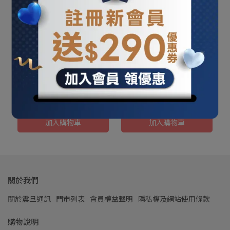
【SHARP夏普】 30L
【SHARP 夏普】30L AIoT
HEALSIO 旗艦水波爐 AX-
智慧聯網水波爐AX-
XP10T-R/W
XW10T(寶石紅/星燦銀/星
NT$28,800
NT$38,900
NT$38,800
NT$49,900
礦棕)
加入購物車
加入購物車
關於我們
關於震旦通訊
門市列表
會員權益聲明
隱私權及網站使用條款
購物說明