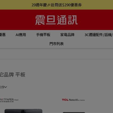
29週年慶🎉註冊送$290優惠券
優惠
AI應用
手機平板
家電品牌
3C週邊配件/話機
門市列表
它品牌 平板
排序