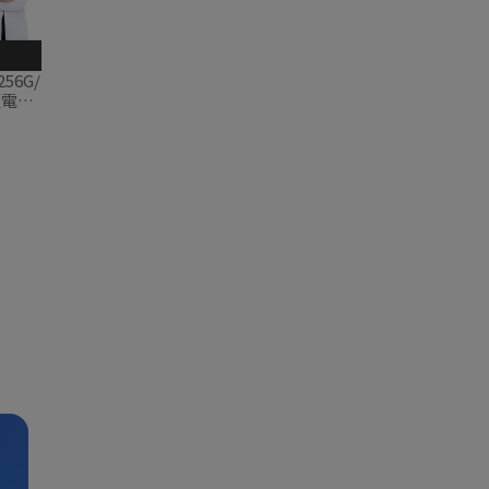
256G/
電腦)
立皮套