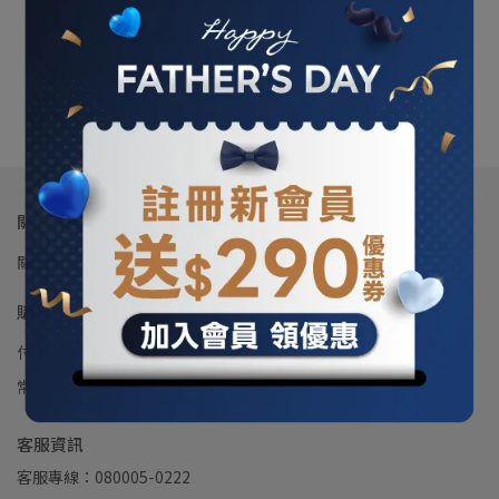
hoda 三星S26 Ultra柔石
殼MagSafe
NT$890
NT$990
加入購物車
關於我們
關於震旦通訊
門市列表
會員權益聲明
隱私權及網站使用條款
購物說明
付款與運送說明
退換貨說明
會員獨享權益
防詐騙公告
常見Q&A
聯繫客服
客服資訊
客服專線：080005-0222