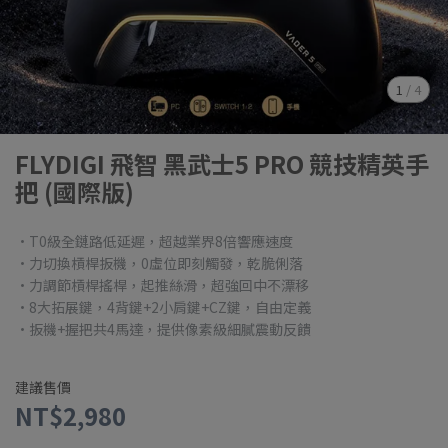
1
/
4
FLYDIGI 飛智 黑武士5 PRO 競技精英手
把 (國際版)
·T0級全鏈路低延遲，超越業界8倍響應速度
·力切換槓桿扳機，0虛位即刻觸發，乾脆俐落
·力調節槓桿搖桿，起推絲滑，超強回中不漂移
·8大拓展鍵，4背鍵+2小肩鍵+CZ鍵，自由定義
·扳機+握把共4馬達，提供像素級細膩震動反饋
建議售價
NT$2,980