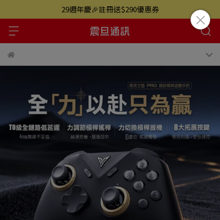
29週年慶🎉註冊送$290優惠券