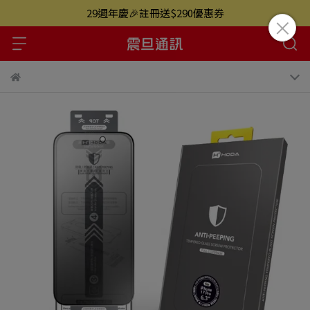
29週年慶🎉註冊送$290優惠券