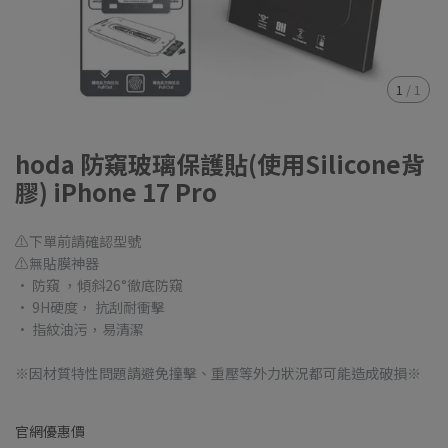
1
/
1
hoda 防窺玻璃保護貼(使用Silicone背
膠) iPhone 17 Pro
⚠️下單前請確認型號
⚠️無貼膜神器
· 防窺 ，傾斜26°徹底防窺
· 9H硬度， 抗刮耐衝擊
· 指紋油污，易清潔
※因材質特性問題請避免撞擊、重壓等外力狀況都可能造成破損※
官網優惠價