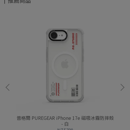
推薦商品
one
普格爾 PUREGEAR iPhone 17e 磁吸冰霧防摔殼
hoda
- 白
NT$790