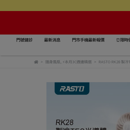
門號健診
最新消息
門市手機最新報價
⏰限時
隨身風扇
,
⚡本月3C週邊精選
RASTO RK28 