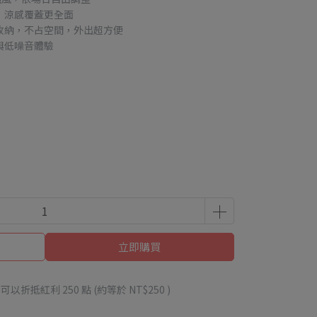
，涼感覆蓋更全面
收納，不占空間，外出超方便
與低噪音體驗
立即購買
 」可以折抵紅利
250
點 (約等於
NT$250
)