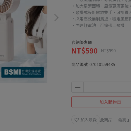
·加大扇葉面積，風量更廣更強
·頸掛式設計解放雙手，可摺疊
·採用高效無刷馬達，穩定風壓
·內建鋰電池，可攜帶上飛機
官網優惠價
NT$590
NT$990
商品編號:
07010259435
加入購物車
加入最愛
此商品 「 最高