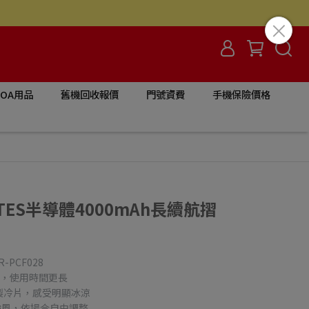
/OA用品
舊機回收報價
門號資費
手機保險價格
製冷TES半導體4000mAh長續航摺
-PCF028
力，使用時間更長
製冷片，感受明顯冰涼
強風，依場合自由調整