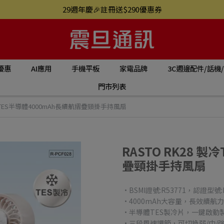
29週年慶🎉註冊送$290優惠券
優惠
AI應用
手機平板
家電品牌
3C週邊配件/話機
門市列表
製冷TES半導體4000mAh長續航摺疊頸掛手持風扇
RASTO RK28 
疊頸掛手持風扇
·BSMI證號:R53771，認證型號:R
·4000mAh大容量，長效續航
·半導體TES製冷片，一鍵啟動
·三段風速調節，可切換弱/中/