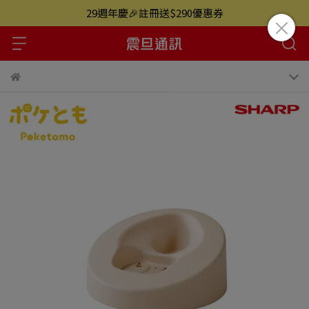
29週年慶🎉註冊送$290優惠券