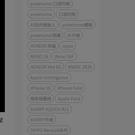
poketomo 口袋同萌
poketomo
口袋同萌
AI陪伴機器人
poketomo體驗
poketomo預購
AI手機
HONOR 榮耀
oppo
RENO 16
Reno 16F
HONOR X6d 5G
WWDC 2026
Apple Intelligence
iPhone 18
iPhone Fold
蘋果摺疊機
Apple Fold
SHARP AQUOS R11
SHARP手機
望
OPPO Reno16系列