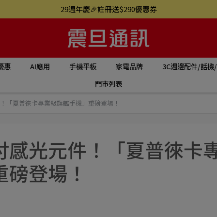
29週年慶🎉註冊送$290優惠券
優惠
AI應用
手機平板
家電品牌
3C週邊配件/話機
門市列表
元件！「夏普徠卡專業級旗艦手機」重磅登場！
98吋感光元件！「夏普徠卡
重磅登場！