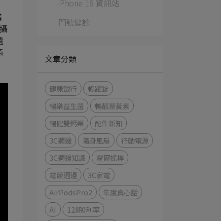
iPhone 18 資訊站
備
門號健診
拍攝
遺
遠
文章分類
健康銀行
暢躍錠
暢樂益生菌
暢靚葉黃素
暢健雙鈣樂
配件新知
3C週邊
隨身風扇
行動電源
3C週邊知識
霍爾搖桿
電競週邊
3C家電
AirPodsPro2
年度真心話
AI
12期0利率