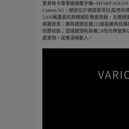
夏普徠卡專業級旗艦手機─SHARP AQUOS R
Camera AG，總部位於德國韋茨拉)監修的
5,030萬畫素的高精細影像感測器，主鏡頭
美麗夜景；廣角鏡頭支援122度超廣角拍攝
完整收錄；望遠鏡頭則具備2.8倍光學變
處景物，成像清晰動人。