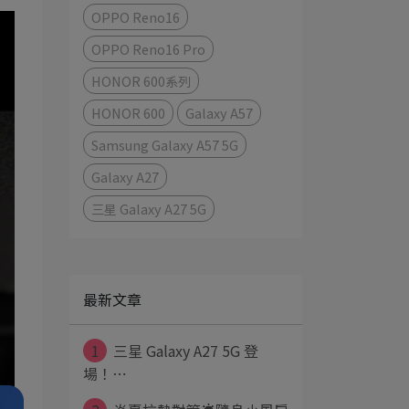
OPPO Reno16
OPPO Reno16 Pro
HONOR 600系列
HONOR 600
Galaxy A57
Samsung Galaxy A57 5G
Galaxy A27
三星 Galaxy A27 5G
最新文章
1
三星 Galaxy A27 5G 登
場！⋯