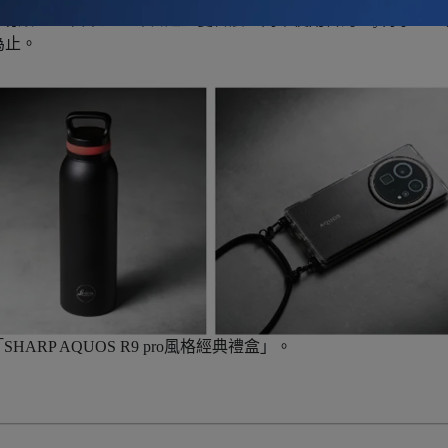
功殼 III、長吊繩。即日起於夏普震旦門市使用台灣Pay再享10%
為止。
「SHARP AQUOS R9 pro風格經典禮盒」。