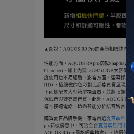
▲圖說：AQUOS R9 Pro的全新相機
性能方面，AQUOS R9 pro搭載Snapdragon® 
Chamber)，加上內建12GB/512G
度使用也不易過熱。影音方面，螢幕採用1-240
HD+，極細微的色彩對比都能真實呈現，
下兩側配置大型箱型揚聲器，並將頂端揚
沉低音與響亮高音質。此外，AQUOS R9
幫忙接聽電話，透過智能分析語音留言的
購買夏普品牌手機、家電首選
夏普震旦
，手
pro新機優惠中，可洽全台
夏普震旦門市
、
AQUOS R9 pro風格經典禮盒」，總價值達N