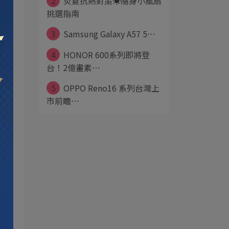
2
炎夏抗熱對策☀️隨身小風扇
挑選指南
3
Samsung Galaxy A57 5⋯
4
HONOR 600系列即將登
台！2億畫素⋯
5
OPPO Reno16 系列台灣上
市前瞻⋯
重
上
深
書