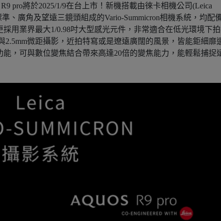
9 pro將於2025/1/9在台上市！新機搭載由徠卡相機公司(Leica
標準、廣角及望遠三鏡頭組成的Vario-Summicron相機系統，均配
更採用業界最大1/0.98吋大型感光元件，非常適合在低光環境下
與2.5mm微距攝影，近拍特寫或是遼遠廣闊的風景，皆能鉅細靡
焦功能，可與數位變焦結合帶來高達20倍的變焦能力，能輕鬆捕捉