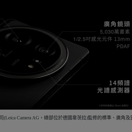
司(Leica Camera AG，總部位於德國韋茨拉)監修的標準、廣角及