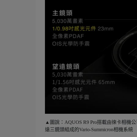
▲圖說：AQUOS R9 Pro搭載由徠卡相機公
遠三鏡頭組成的Vario-Summicron相機系統