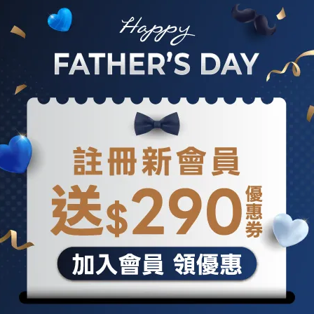
快門鍵設計，提供如數位相機攝影的體驗。
8s Gen 3 Mobile Platform處理器、超導熱板散熱系統(Vapor
B大容量記憶體，即使開啟多個高負載應用程式，依然能運行流暢不卡頓，
Hz的可變驅動Pro IGZO OLED顯示技術，解析度提升至Quad
亮度與過往機型相比提高約1.5倍，戶外使用也能輕鬆瀏覽；手機
聲器箱結構金屬化，帶來身歷其境的立體環繞聲，完美呈現強勁
 pro還貼心配備夏普獨有生成式AI功能「留言助手」，彷彿隨身祕
內容重點，無須播放語音即可掌握訊息摘要。
機天天超低搶便宜，夏普家電特賣搶好康！SHARP AQUOS R9
夏普震旦線上商城
。12/25-2025/1/8搶先預購再送限量「SHARP
T$6,000，包括限量Leica徠卡保溫瓶、大螢膜 PRO III 螢幕保護