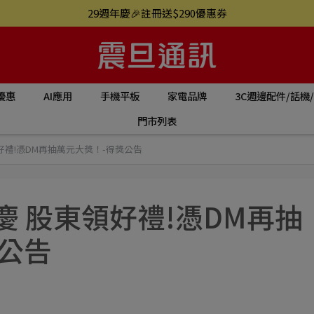
29週年慶🎉註冊送$290優惠券
優惠
AI應用
手機平板
家電品牌
3C週邊配件/話機
門市列表
領好禮!憑DM再抽萬元大獎！-得獎公告
同慶 股東領好禮!憑DM再抽
公告