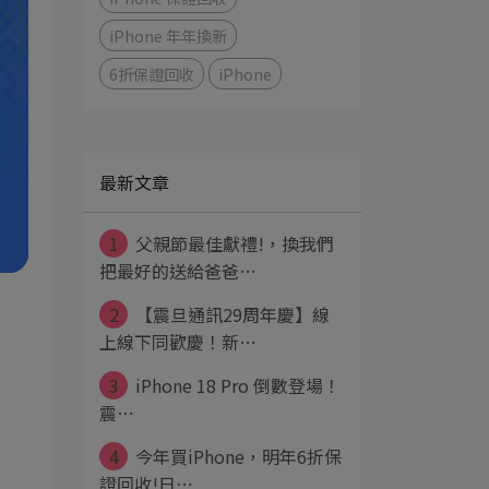
iPhone 年年換新
6折保證回收
iPhone
元
最新文章
1
父親節最佳獻禮!，換我們
把最好的送給爸爸⋯
2
【震旦通訊29周年慶】線
上線下同歡慶！新⋯
3
iPhone 18 Pro 倒數登場！
震⋯
4
今年買iPhone，明年6折保
證回收!日⋯