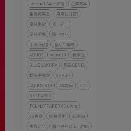
iphone17享三好禮
企業方案
全聯買菜金
月月抽好禮!
夏普家電
買一送一
夏普手機
震旦通訊
手機0元起
福利品優惠
AQUOS
sense10
獨家送
BLUE SAKURA
児島GENES
聯名手機殼
SHARP
AQUOS R10
2年保固
TCL
NXTPAPER
TCL NXTPAPER 60 Ultra
5G專案
開幕活動
3C家電
排隊商品
震旦通訊台南西門店