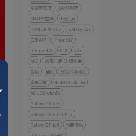
空調專案價
24期0利率
SHARP空調
1元冷氣
HONOR X6d 5G
Galaxy A57
三星A57
iPhone17
iPhone 17e
618
A37
A07
29周年慶
購物金
會員
抽獎
送官網購物金
會員活動
HONOR 600 5G
AQUOS wish5s
Galaxy Z Fold8
Galaxy Z Fold8 Ultra
見
Galaxy Z Flip8
預購優惠
iPhone 保證回收