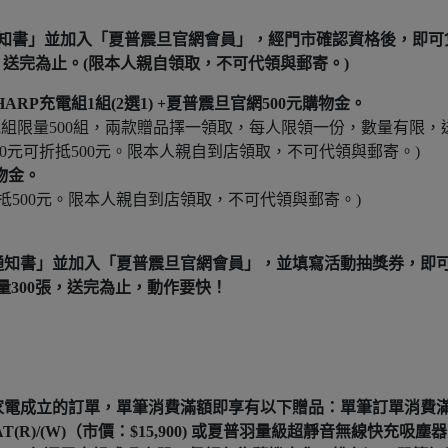
東開會通知書」並加入「夏普震旦官網會員」，經門市確認資格後，即可
送完為止。(限本人親自領取，不可代領與郵寄。)
HARP充電組1組(2選1) +夏普震旦官網500元購物金。
P充電組限量500組，兩款贈品擇一領取，每人限領一份，數量有限，
00元可折抵500元。限本人親自到店領取，不可代領與郵寄。)
購物金。
折抵500元。限本人親自到店領取，不可代領與郵寄。)
通知書」並加入「夏普震旦官網會員」，
並填寫活動抽獎券，即
量300張，送完為止，動作要快！
買夏普家電成立的訂單，單筆消費滿額即享有以下贈品：單筆訂單消費
(R)/(W)（市價：$15,900) 或夏普羽量級超靜音無線快充吸塵器