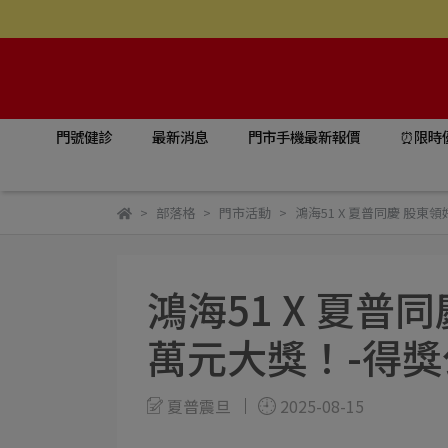
門號健診
最新消息
門市手機最新報價
⏰限時
部落格
門市活動
鴻海51 X 夏普同慶 股東
鴻海51 X 夏普
萬元大獎！-得獎
夏普震旦
2025-08-15