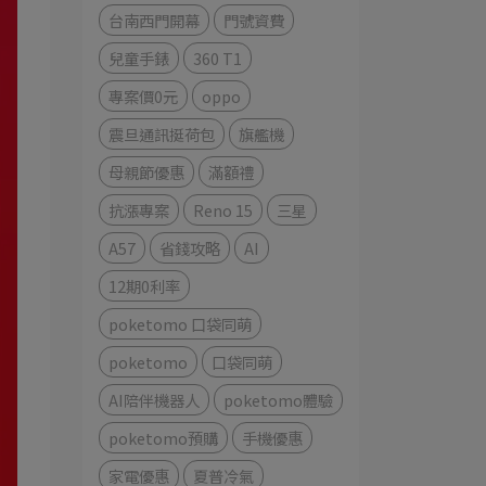
台南西門開幕
門號資費
兒童手錶
360 T1
專案價0元
oppo
震旦通訊挺荷包
旗艦機
母親節優惠
滿額禮
抗漲專案
Reno 15
三星
A57
省錢攻略
AI
12期0利率
poketomo 口袋同萌
poketomo
口袋同萌
AI陪伴機器人
poketomo體驗
poketomo預購
手機優惠
家電優惠
夏普冷氣