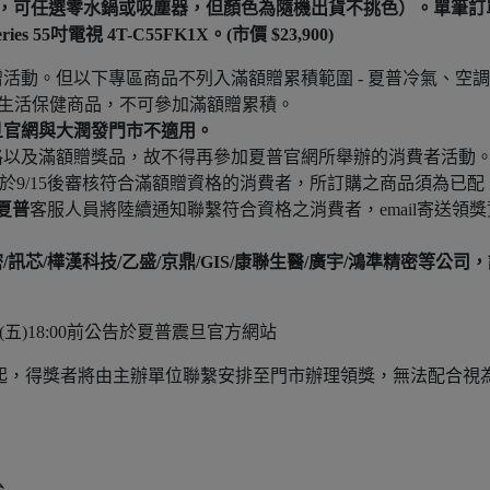
0)（品項擇一，可任選零水鍋或吸塵器，但顏色為隨機出貨不挑色）。單筆訂
s 55吋電視 4T-C55FK1X。(市價 $23,900)
活動。但以下專區商品不列入滿額贈累積範圍 - 夏普冷氣、空
件、生活保健商品，不可參加滿額贈累積。
旦官網與大潤發門市不適用。
格以及滿額贈獎品，故不得再參加夏普官網所舉辦的消費者活動
將於9/15後審核符合滿額贈資格的消費者，所訂購之商品須為已配
夏普
客服人員將陸續通知聯繫符合資格之消費者，email寄送領獎
芯/樺漢科技/乙盛/京鼎/GIS/康聯生醫/廣宇/鴻準精密等公司
8/15(五)18:00前公告於夏普震旦官方網站
三）起，得獎者將由主辦單位聯繫安排至門市辦理領獎，無法配合視
台