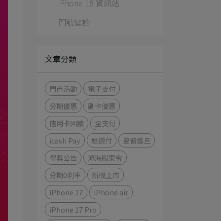
iPhone 18 資訊站
門號健診
文章分類
門市活動
電子支付
分期優惠
刷卡優惠
信用卡回饋
全支付
icash Pay
悠遊付
夏普震旦
得獎公告
鴻海股東會
分期0利率
新機上市
iPhone 17
iPhone air
iPhone 17 Pro