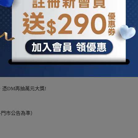
慶
普家電6折起!憑DM再抽萬
，憑DM再抽萬元大獎!
各門市公告為準）