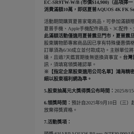
EC-SR9TW-W/B (市價$14,90
消費滿額10萬，即送夏普AQUOS 4K FK Serie
活動期間購買夏普家電商品，可參加滿額贈
夏普手機、Apple手機配件商品、3C配
此滿額活動僅適用夏普震旦門市，夏普震
股東購物節專案商品因已享有特殊優惠價
訂單須為6/30成立並付款成功。主辦單位
達，且過7天鑑賞期後無退換貨事宜。
台灣
訊，須填寫領獎確認單。
※【指定企業股東適用公司名單】鴻海精密/訊
細以股東福利網為準。
5.股東抽萬元大獎得獎公布時間：
2025/
6.領獎時間：
預計自2025年9月10日（
放棄得獎資格。
7.活動獎項：
頭獎:SHARP AQUOS R9 pro /NT$39,990/1